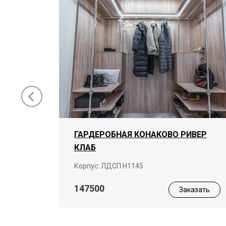
ГАРДЕРОБНАЯ КОНАКОВО РИВЕР
КЛАБ
ая
Корпус: ЛДСП Н1145
147500
Заказать
азать