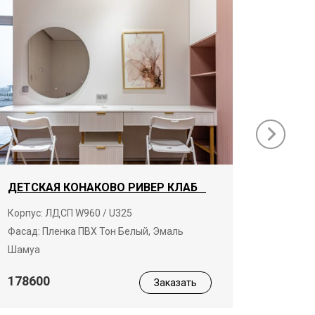
ДЕТСКАЯ КОНАКОВО РИВЕР КЛАБ
ГАРДЕ
КЛАБ
Корпус: ЛДСП W960 / U325
Фасад: Пленка ПВХ Тон Белый, Эмаль
Корпус:
Шамуа
19680
178600
Заказать