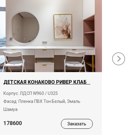
ДЕТСКАЯ КОНАКОВО РИВЕР КЛАБ
ГАРДЕ
КЛАБ
Корпус: ЛДСП W960 / U325
Фасад: Пленка ПВХ Тон Белый, Эмаль
Корпус:
Шамуа
19680
178600
Заказать