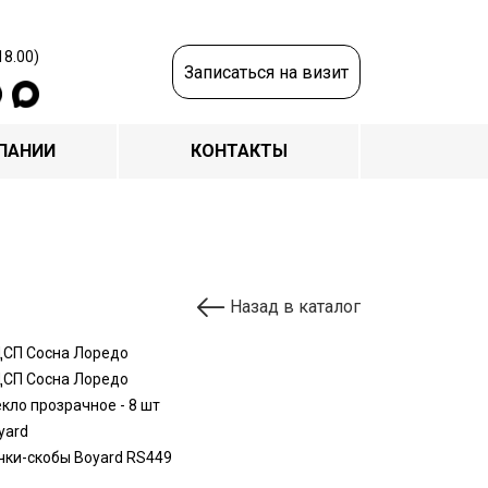
18.00)
Записаться на визит
ПАНИИ
КОНТАКТЫ
Назад в каталог
СП Сосна Лоредо
СП Сосна Лоредо
екло прозрачное - 8 шт
yard
чки-скобы Boyard RS449