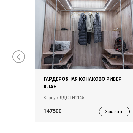
ГАРДЕРОБНАЯ КОНАКОВО РИВЕР
КЛАБ
ая
Корпус: ЛДСП Н1145
147500
Заказать
азать