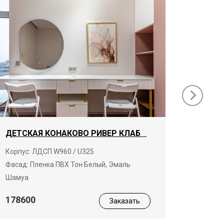
ДЕТСКАЯ КОНАКОВО РИВЕР КЛАБ
ГАРДЕ
КЛАБ
Корпус: ЛДСП W960 / U325
Фасад: Пленка ПВХ Тон Белый, Эмаль
Корпус:
Шамуа
19680
178600
Заказать