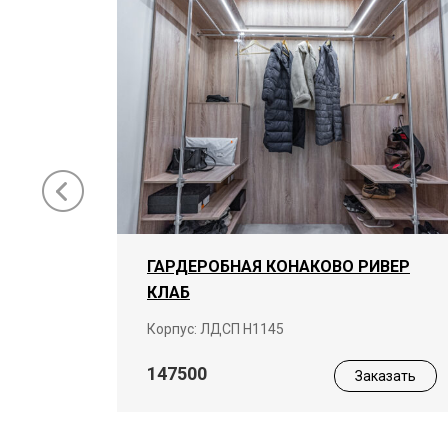
ГАРДЕРОБНАЯ КОНАКОВО РИВЕР
КЛАБ
ая
Корпус: ЛДСП Н1145
147500
Заказать
азать