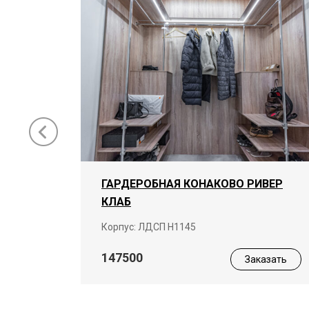
ГАРДЕРОБНАЯ КОНАКОВО РИВЕР
КЛАБ
ая
Корпус: ЛДСП Н1145
147500
Заказать
азать