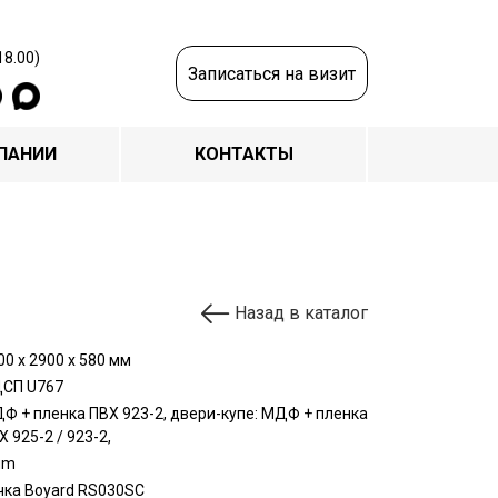
18.00)
Записаться на визит
ПАНИИ
КОНТАКТЫ
Назад в каталог
00 х 2900 х 580 мм
СП U767
Ф + пленка ПВХ 923-2, двери-купе: МДФ + пленка
Х 925-2 / 923-2,
um
чка Boyard RS030SC