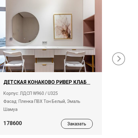
ДЕТСКАЯ КОНАКОВО РИВЕР КЛАБ
ГАРДЕ
КЛАБ
Корпус: ЛДСП W960 / U325
Фасад: Пленка ПВХ Тон Белый, Эмаль
Корпус:
Шамуа
19680
178600
Заказать