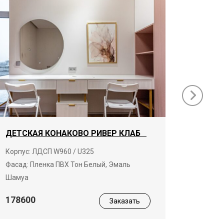
ДЕТСКАЯ КОНАКОВО РИВЕР КЛАБ
ГАРДЕ
КЛАБ
Корпус: ЛДСП W960 / U325
Фасад: Пленка ПВХ Тон Белый, Эмаль
Корпус:
Шамуа
19680
178600
Заказать