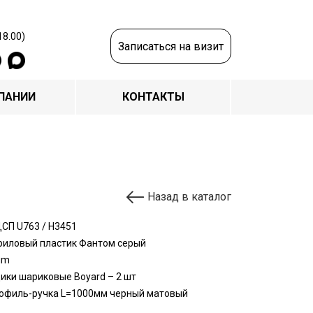
18.00)
Записаться на визит
ПАНИИ
КОНТАКТЫ
Назад в каталог
СП U763 / H3451
риловый пластик Фантом серый
um
ики шариковые Boyard – 2 шт
офиль-ручка L=1000мм черный матовый