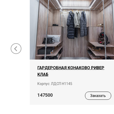
ГАРДЕРОБНАЯ КОНАКОВО РИВЕР
КЛАБ
ая
Корпус: ЛДСП Н1145
147500
Заказать
азать