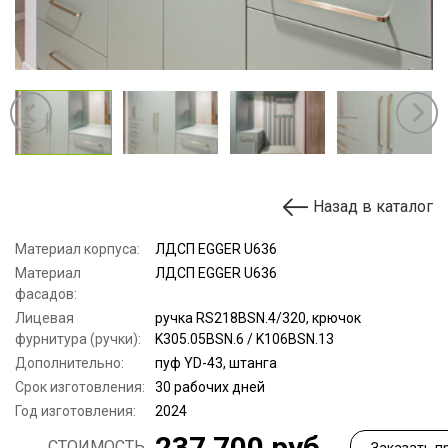
Назад в каталог
Материал корпуса:
ЛДСП EGGER U636
Материал
ЛДСП EGGER U636
фасадов:
Лицевая
ручка RS218BSN.4/320, крючок
фурнитура (ручки):
K305.05BSN.6 / K106BSN.13
Дополнительно:
пуф YD-43, штанга
Срок изготовления:
30 рабочих дней
Год изготовления:
2024
237 700 руб
СТОИМОСТЬ
Заказать п