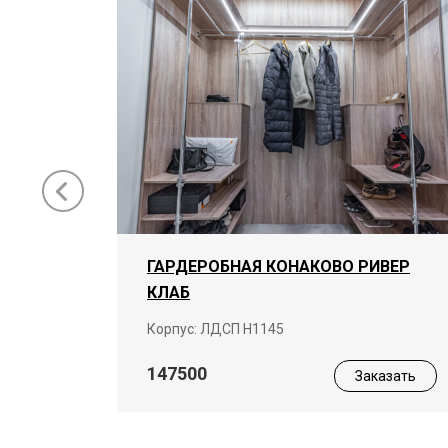
ГАРДЕРОБНАЯ КОНАКОВО РИВЕР
КЛАБ
ая
Корпус: ЛДСП Н1145
147500
Заказать
азать