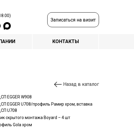
18.00)
Записаться на визит
ПАНИИ
КОНТАКТЫ
Назад в каталог
СП EGGER W908
СП EGGER U708/профиль Рамир хром, вставка
СП U708
ик скрытого монтажа Boyard – 4 шт
офиль Gola хром