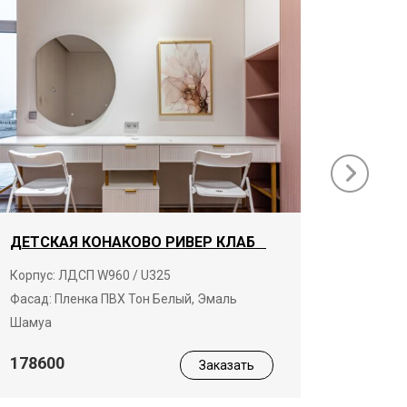
ДЕТСКАЯ КОНАКОВО РИВЕР КЛАБ
ГАРДЕ
КЛАБ
Корпус: ЛДСП W960 / U325
Фасад: Пленка ПВХ Тон Белый, Эмаль
Корпус:
Шамуа
19680
178600
Заказать