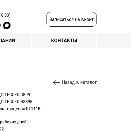
18.00)
Записаться на визит
ПАНИИ
КОНТАКТЫ
Назад в каталог
СП EGGER U899
СП EGGER Н3398
чка торцевая RT111BL
 рабочих дней
22