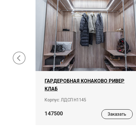
ГАРДЕРОБНАЯ КОНАКОВО РИВЕР
КЛАБ
ая
Корпус: ЛДСП Н1145
147500
Заказать
азать