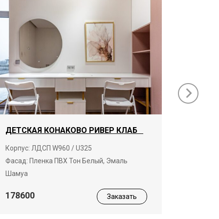
ДЕТСКАЯ КОНАКОВО РИВЕР КЛАБ
ГАРДЕ
КЛАБ
Корпус: ЛДСП W960 / U325
Фасад: Пленка ПВХ Тон Белый, Эмаль
Корпус:
Шамуа
19680
178600
Заказать