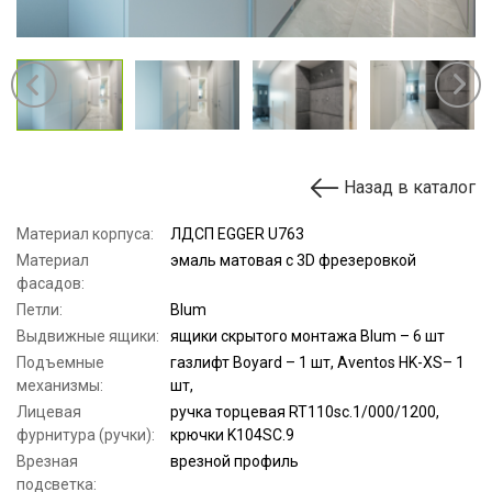
Назад в каталог
Материал корпуса:
ЛДСП EGGER U763
Материал
эмаль матовая с 3D фрезеровкой
фасадов:
Петли:
Blum
Выдвижные ящики:
ящики скрытого монтажа Blum – 6 шт
Подъемные
газлифт Boyard – 1 шт, Aventos HK-XS– 1
механизмы:
шт,
Лицевая
ручка торцевая RT110sc.1/000/1200,
фурнитура (ручки):
крючки K104SC.9
Врезная
врезной профиль
подсветка: