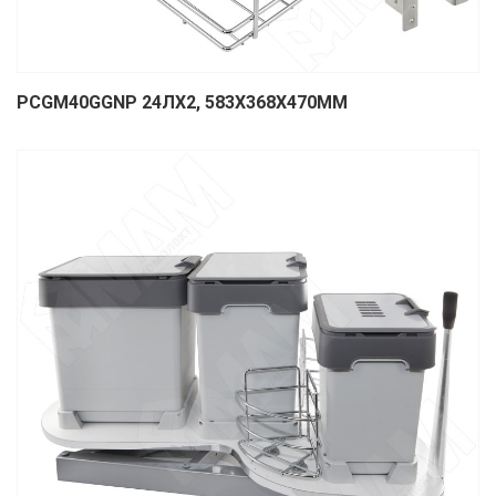
PCGM40GGNP 24ЛХ2, 583Х368Х470ММ