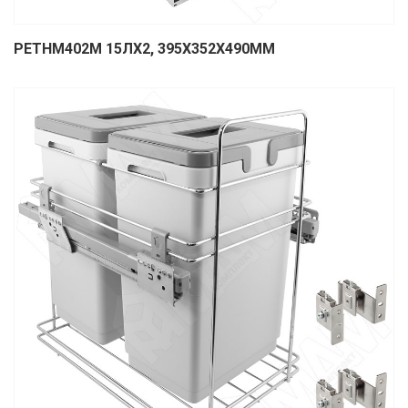
PETHM402M 15ЛХ2, 395Х352Х490ММ