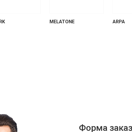
RK
MELATONE
ARPA
Форма зака