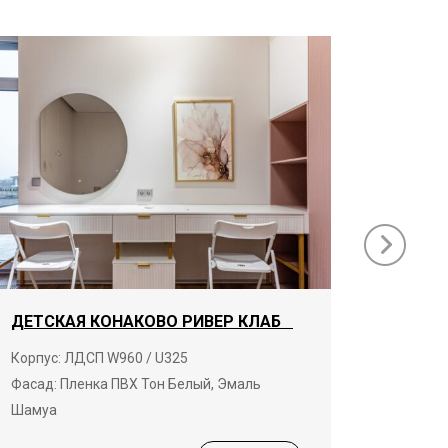
ДЕТСКАЯ КОНАКОВО РИВЕР КЛАБ
ГАРДЕ
КЛАБ
Корпус: ЛДСП W960 / U325
Фасад: Пленка ПВХ Тон Белый, Эмаль
Корпус:
Шамуа
19680