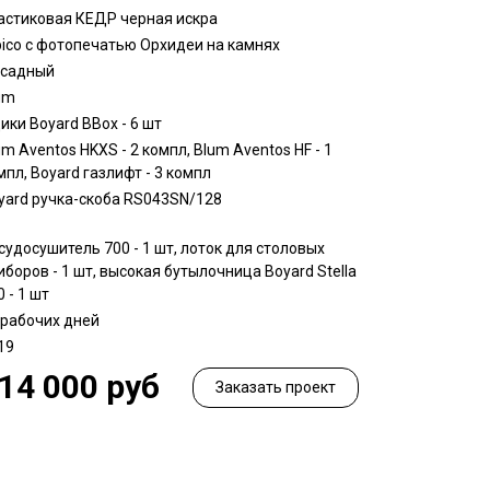
астиковая КЕДР черная искра
bico c фотопечатью Орхидеи на камнях
садный
um
ики Boyard BBox - 6 шт
um Aventos HKXS - 2 компл, Blum Aventos HF - 1
мпл, Boyard газлифт - 3 компл
yard ручка-скоба RS043SN/128
судосушитель 700 - 1 шт, лоток для столовых
иборов - 1 шт, высокая бутылочница Boyard Stella
0 - 1 шт
 рабочих дней
19
14 000 руб
Заказать проект