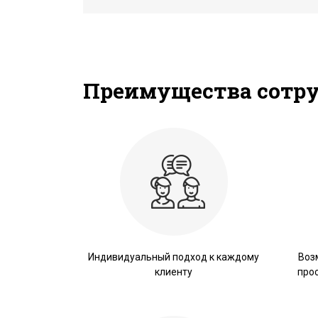
азать
Преимущества сотр
Индивидуальный подход к каждому
Воз
клиенту
про