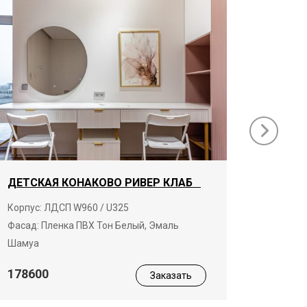
ДЕТСКАЯ КОНАКОВО РИВЕР КЛАБ
ГАРДЕ
КЛАБ
Корпус: ЛДСП W960 / U325
Фасад: Пленка ПВХ Тон Белый, Эмаль
Корпус:
Шамуа
19680
178600
Заказать