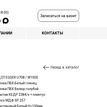
18.00)
Записаться на визит
ПАНИИ
КОНТАКТЫ
Назад в каталог
СП EGGER U708 / W1000
енка ПВХ Белый глянец
енка ПВХ Велюр голубой
астик КЕДР 2384/s + плинтус
bico МДФ SP 257
астиковый Белый Н=100мм