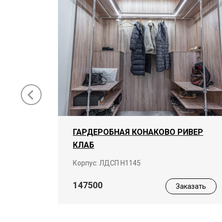
ГАРДЕРОБНАЯ КОНАКОВО РИВЕР
КЛАБ
ая
Корпус: ЛДСП Н1145
147500
Заказать
азать