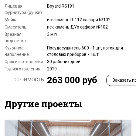
Лицевая
Boyard RS191
фурнитура (ручки):
Мойка:
иск.камень R-112 сафари №102
Смеситель:
иск.камень ДУо сафари №102
Врезная
3 м.п.
подсветка:
Кухонное
Посудосушитель 600 - 1 шт, лоток для
наполнение:
столовых приборов - 1 шт
Срок изготовления:
30 рабочих дней
Год изготовления:
2019
263 000 руб
СТОИМОСТЬ
Заказать п
Другие проекты