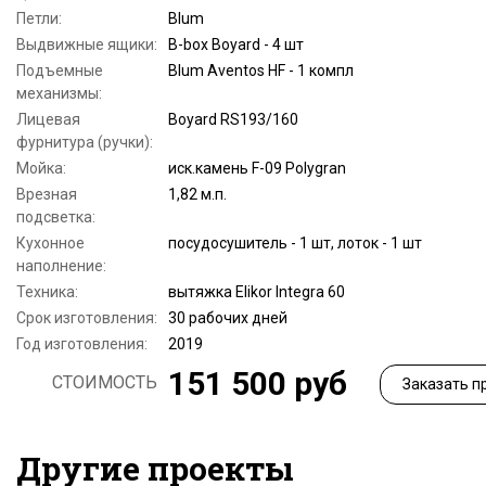
Петли:
Blum
Выдвижные ящики:
B-box Boyard - 4 шт
Подъемные
Blum Aventos HF - 1 компл
механизмы:
Лицевая
Boyard RS193/160
фурнитура (ручки):
Мойка:
иск.камень F-09 Polygran
Врезная
1,82 м.п.
подсветка:
Кухонное
посудосушитель - 1 шт, лоток - 1 шт
наполнение:
Техника:
вытяжка Elikor Integra 60
Срок изготовления:
30 рабочих дней
Год изготовления:
2019
151 500 руб
СТОИМОСТЬ
Заказать п
Другие проекты