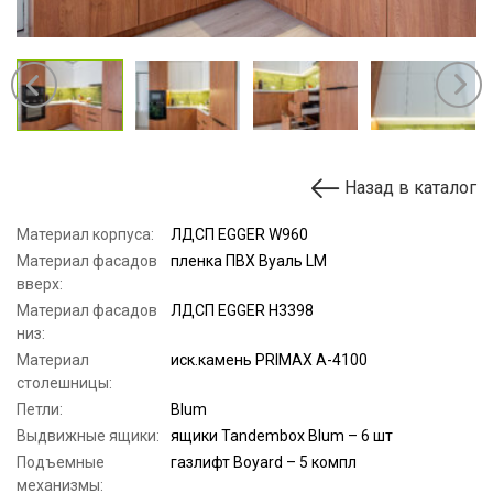
Назад в каталог
Материал корпуса:
ЛДСП EGGER W960
Материал фасадов
пленка ПВХ Вуаль LM
вверх:
Материал фасадов
ЛДСП EGGER H3398
низ:
Материал
иск.камень PRIMAX A-4100
столешницы:
Петли:
Blum
Выдвижные ящики:
ящики Tandembox Blum – 6 шт
Подъемные
газлифт Boyard – 5 компл
механизмы: