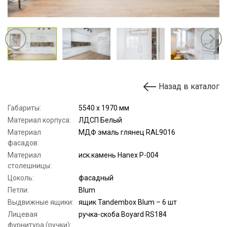
Назад в каталог
Габариты:
5540 х 1970 мм
Материал корпуса:
ЛДСП Белый
Материал
МДФ эмаль глянец RAL9016
фасадов:
Материал
иск.камень Hanex P-004
столешницы:
Цоколь:
фасадный
Петли:
Blum
Выдвижные ящики:
ящик Tandembox Blum – 6 шт
Лицевая
ручка-скоба Boyard RS184
фурнитура (ручки):