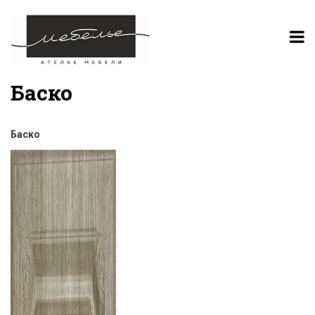
Баско
Баско