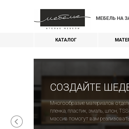
МЕБЕЛЬ НА З
КАТАЛОГ
МАТЕ
СОЗДАЙТЕ ШЕД
Многообразие материалов отдел
пленка, пластик, эмаль, шпон, TSS
массив помогут вам реализоват