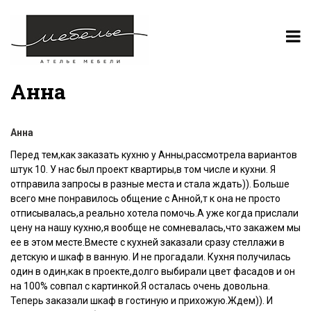
Анна
Анна
Перед тем,как заказать кухню у Анны,рассмотрела вариантов
штук 10. У нас был проект квартиры,в том числе и кухни. Я
отправила запросы в разные места и стала ждать)). Больше
всего мне понравилось общение с Анной,т к она не просто
отписывалась,а реально хотела помочь.А уже когда прислали
цену на нашу кухню,я вообще не сомневалась,что закажем мы
ее в этом месте.Вместе с кухней заказали сразу стеллажи в
детскую и шкаф в ванную. И не прогадали. Кухня получилась
один в один,как в проекте,долго выбирали цвет фасадов и он
на 100% совпал с картинкой.Я осталась очень довольна.
Теперь заказали шкаф в гостиную и прихожую.Ждем)). И